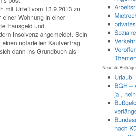
his post
Arbeitsr
h mit Urteil vom 13.9.2013 zu
Mietrec
 einer Wohnung in einer
private
te Hausgeld und
Sozialre
dern Insolvenz angemeldet. Sein
Verkehr
 einen notariellen Kaufvertrag
Veröffe
sich dann ins Grundbuch als
Theme
Neueste Beiträge
Urlaub
BGH – A
ja , nei
Bußgeld
verläng
Bundesar
nach Kü