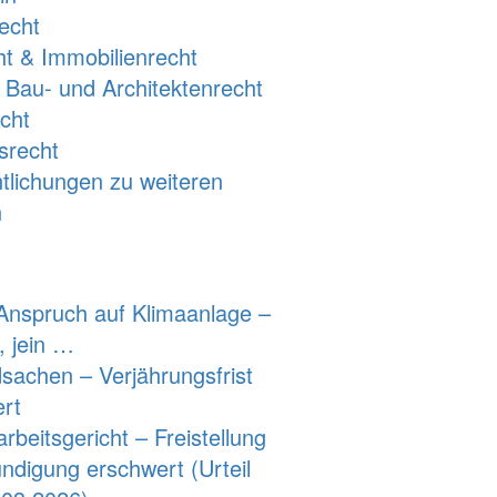
echt
ht & Immobilienrecht
s Bau- und Architektenrecht
cht
srecht
ntlichungen zu weiteren
n
nspruch auf Klimaanlage –
n, jein …
sachen – Verjährungsfrist
ert
beitsgericht – Freistellung
ndigung erschwert (Urteil