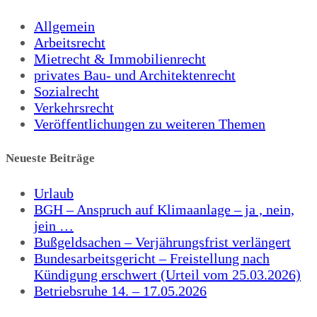
Allgemein
Arbeitsrecht
Mietrecht & Immobilienrecht
privates Bau- und Architektenrecht
Sozialrecht
Verkehrsrecht
Veröffentlichungen zu weiteren Themen
Neueste Beiträge
Urlaub
BGH – Anspruch auf Klimaanlage – ja , nein,
jein …
Bußgeldsachen – Verjährungsfrist verlängert
Bundesarbeitsgericht – Freistellung nach
Kündigung erschwert (Urteil vom 25.03.2026)
Betriebsruhe 14. – 17.05.2026