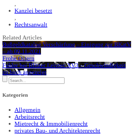
,
Kanzlei besetzt
,
Rechtsanwalt
Related Articles
Bußgeldkatalog Verschärfung – Einigung zur BKatV
– ab 09.11.2021
Frohe Ostern
Fehler bei Blitzer Leivtec XV3 – Geschwindigkeit
zu hoch angezeigt
Kategorien
Allgemein
Arbeitsrecht
Mietrecht & Immobilienrecht
privates Bau- und Architektenrecht