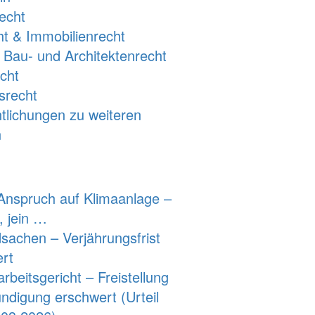
echt
ht & Immobilienrecht
s Bau- und Architektenrecht
cht
srecht
ntlichungen zu weiteren
n
nspruch auf Klimaanlage –
n, jein …
sachen – Verjährungsfrist
ert
beitsgericht – Freistellung
ndigung erschwert (Urteil