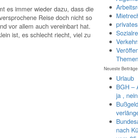
Arbeitsr
mmt es immer wieder dazu, dass die
Mietrec
versprochene Reise doch nicht so
private
und vor allem auch vereinbart hat.
Sozialre
in ist, es schlecht riecht, viel zu
Verkehr
Veröffe
Theme
Neueste Beiträge
Urlaub
BGH – A
ja , nei
Bußgeld
verläng
Bundesar
nach Kü