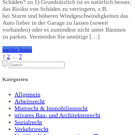
Schäden? zu 1) Grundsätzlich ist es natürlich besser,
das Risiko von Schäden zu verringern, z.B.
bei Sturm und höheren Windgeschwindigkeiten das
Auto lieber in der Garage zu lassen (soweit
vorhanden) oder es zumindest nicht unter Bäumen
zu parken. Vermeiden Sie unnötige […]
weiter lesen
Beitragsnavigatio
1
2
…
7
Kategorien
Allgemein
Arbeitsrecht
Mietrecht & Immobilienrecht
privates Bau- und Architektenrecht
Sozialrecht
Verkehrsrecht