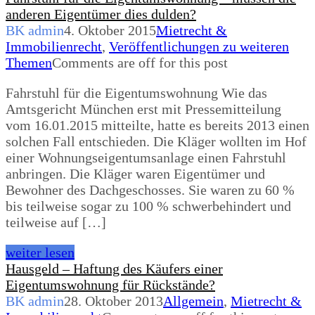
anderen Eigentümer dies dulden?
BK admin
4. Oktober 2015
Mietrecht &
Immobilienrecht
,
Veröffentlichungen zu weiteren
Themen
Comments are off for this post
Fahrstuhl für die Eigentumswohnung Wie das
Amtsgericht München erst mit Pressemitteilung
vom 16.01.2015 mitteilte, hatte es bereits 2013 einen
solchen Fall entschieden. Die Kläger wollten im Hof
einer Wohnungseigentumsanlage einen Fahrstuhl
anbringen. Die Kläger waren Eigentümer und
Bewohner des Dachgeschosses. Sie waren zu 60 %
bis teilweise sogar zu 100 % schwerbehindert und
teilweise auf […]
weiter lesen
Hausgeld – Haftung des Käufers einer
Eigentumswohnung für Rückstände?
BK admin
28. Oktober 2013
Allgemein
,
Mietrecht &