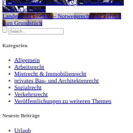
Fehler bei Blitzer Leivtec XV3 – Geschwindigkeit
zu hoch angezeigt
Landgericht Cottbus – Notwegerecht und Zufahrt
zum Grundstück
Kategorien
Allgemein
Arbeitsrecht
Mietrecht & Immobilienrecht
privates Bau- und Architektenrecht
Sozialrecht
Verkehrsrecht
Veröffentlichungen zu weiteren Themen
Neueste Beiträge
Urlaub